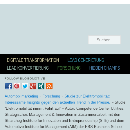
Suchen
Hauptmenü
ZUM INHALT WECHSELN
ZUM SEKUNDÄREN INHALT WECHSELN
DIGITALE TRANSFORMATION
LEAD GENERIERUNG
LEAD KONVERTIERUNG
FORSCHUNG
HIDDEN CHAMPS
FOLLOW BLOGOMOTIVE
Automobilmarketing
»
Forschung
»
Studie zur Elektromobilität:
Interessante Insights gegen den aktuellen Trend in der Presse.
»
Studie
“Elektromobilität nimmt Fahrt auf” – Autor: Competence Center Utilities,
Strategisches Management & Innovation in Zusammenarbeit mit den
Strascheg Institute for Innovation and Entrepreneurship (SIIE) und dem
Automotive Institute for Management (AIM) der EBS Business School