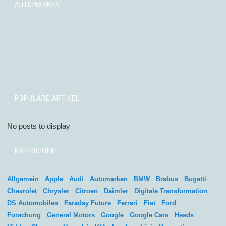
AUTOMARKEN
POPULÄRE ARTIKEL
No posts to display
KATEGORIEN
Allgemein
Apple
Audi
Automarken
BMW
Brabus
Bugatti
Chevrolet
Chrysler
Citroen
Daimler
Digitale Transformation
DS Automobiles
Faraday Future
Ferrari
Fiat
Ford
Forschung
General Motors
Google
Google Cars
Heads