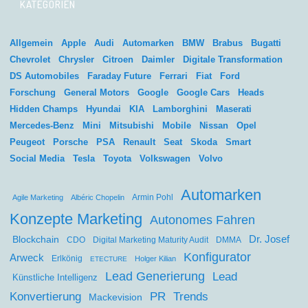
KATEGORIEN
Allgemein
Apple
Audi
Automarken
BMW
Brabus
Bugatti
Chevrolet
Chrysler
Citroen
Daimler
Digitale Transformation
DS Automobiles
Faraday Future
Ferrari
Fiat
Ford
Forschung
General Motors
Google
Google Cars
Heads
Hidden Champs
Hyundai
KIA
Lamborghini
Maserati
Mercedes-Benz
Mini
Mitsubishi
Mobile
Nissan
Opel
Peugeot
Porsche
PSA
Renault
Seat
Skoda
Smart
Social Media
Tesla
Toyota
Volkswagen
Volvo
Automarken
Agile Marketing
Albéric Chopelin
Armin Pohl
Konzepte Marketing
Autonomes Fahren
Dr. Josef
Blockchain
CDO
Digital Marketing Maturity Audit
DMMA
Konfigurator
Arweck
Erlkönig
Holger Kilian
ETECTURE
Lead Generierung
Lead
Künstliche Intelligenz
Konvertierung
PR
Trends
Mackevision