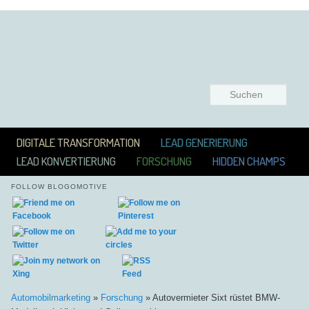
Suchen
Hauptmenü
ZUM INHALT WECHSELN
ZUM SEKUNDÄREN INHALT WECHSELN
DIGITALE TRANSFORMATION
LEAD GENERIERUNG
LEAD KONVERTIERUNG
FORSCHUNG
HIDDEN CHAMPS
FOLLOW BLOGOMOTIVE
Automobilmarketing
»
Forschung
»
Autovermieter Sixt rüstet BMW-