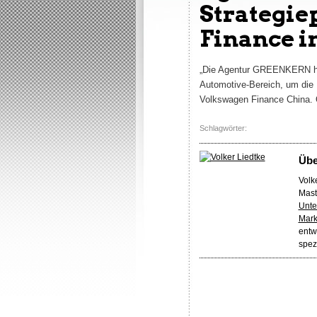
Strategie
Finance i
„Die Agentur GREENKERN hat
Automotive-Bereich, um die 
Volkswagen Finance China. 
Schlagwörter:
Üb
Volke
Mast
Unte
Mark
entw
spez