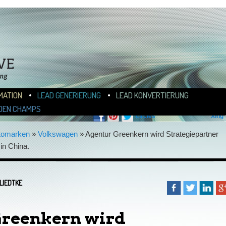
N
ALT WECHSELN
MATION
LEAD GENERIERUNG
LEAD KONVERTIERUNG
FOLLOW BLOGOMOTIVE
DEN CHAMPS
tomarken
»
Volkswagen
»
Agentur Greenkern wird Strategiepartner
in China.
LIEDTKE
Greenkern wird