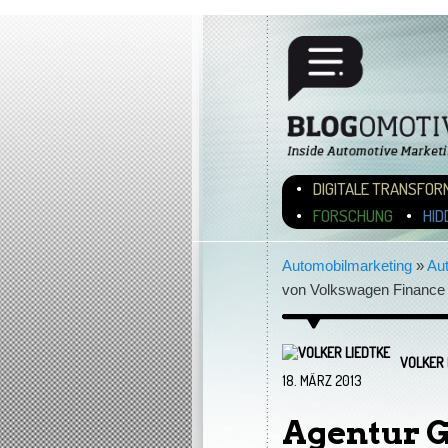
Hauptmenü
ZUM INHALT WECHSEL
ZUM SEKUNDÄREN INH
DIGITALE TRANSFOR
FORSCHUNG
HID
Automobilmarketing
»
Au
von Volkswagen Finance 
VOLKER 
18. MÄRZ 2013
Agentur 