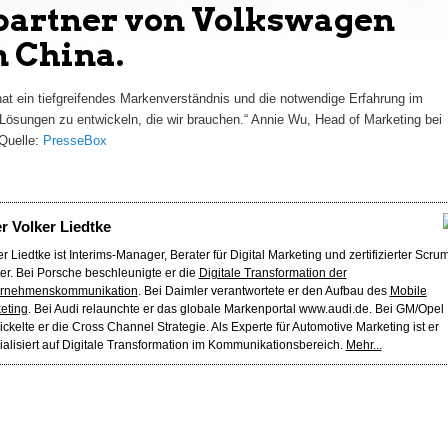
partner von Volkswagen
n China.
 ein tiefgreifendes Markenverständnis und die notwendige Erfahrung im
Lösungen zu entwickeln, die wir brauchen.“ Annie Wu, Head of Marketing bei
Quelle:
PresseBox
er
Volker Liedtke
r Liedtke ist Interims-Manager, Berater für Digital Marketing und zertifizierter Scru
er. Bei Porsche beschleunigte er die
Digitale Transformation der
rnehmenskommunikation
. Bei Daimler verantwortete er den Aufbau des
Mobile
eting
. Bei Audi relaunchte er das globale Markenportal www.audi.de. Bei GM/Opel
ickelte er die Cross Channel Strategie. Als Experte für Automotive Marketing ist er
ialisiert auf Digitale Transformation im Kommunikationsbereich.
Mehr...