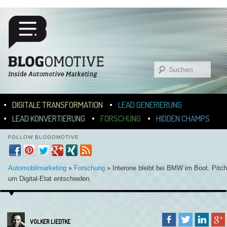
Suchen
Hauptmenü
ZUM INHALT WECHSELN
ZUM SEKUNDÄREN INHALT WECHSELN
DIGITALE TRANSFORMATION
LEAD GENERIERUNG
LEAD KONVERTIERUNG
FORSCHUNG
HIDDEN CHAMPS
FOLLOW BLOGOMOTIVE
Automobilmarketing
»
Forschung
»
Interone bleibt bei BMW im Boot. Pitch
um Digital-Etat entschieden.
VOLKER LIEDTKE