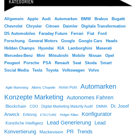
KATEGORIEN
Allgemein
Apple
Audi
Automarken
BMW
Brabus
Bugatti
Chevrolet
Chrysler
Citroen
Daimler
Digitale Transformation
DS Automobiles
Faraday Future
Ferrari
Fiat
Ford
Forschung
General Motors
Google
Google Cars
Heads
Hidden Champs
Hyundai
KIA
Lamborghini
Maserati
Mercedes-Benz
Mini
Mitsubishi
Mobile
Nissan
Opel
Peugeot
Porsche
PSA
Renault
Seat
Skoda
Smart
Social Media
Tesla
Toyota
Volkswagen
Volvo
Automarken
Agile Marketing
Albéric Chopelin
Armin Pohl
Konzepte Marketing
Autonomes Fahren
Dr. Josef
Blockchain
CDO
Digital Marketing Maturity Audit
DMMA
Konfigurator
Arweck
Erlkönig
Holger Kilian
ETECTURE
Lead Generierung
Lead
Künstliche Intelligenz
Konvertierung
PR
Trends
Mackevision