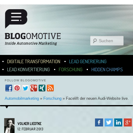
Suchen
Hauptmenü
ZUM INHALT WECHSELN
ZUM SEKUNDÄREN INHALT WECHSELN
DIGITALE TRANSFORMATION
LEAD GENERIERUNG
LEAD KONVERTIERUNG
FORSCHUNG
HIDDEN CHAMPS
FOLLOW BLOGOMOTIVE
Automobilmarketing
»
Forschung
»
Facelift der neuen Audi-Website live.
VOLKER LIEDTKE
12. FEBRUAR 2013