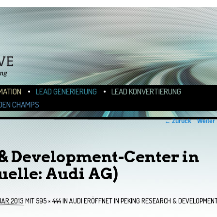
N
ALT WECHSELN
MATION
LEAD GENERIERUNG
LEAD KONVERTIERUNG
DEN CHAMPS
← Zurück
Weiter
& Development-Center in
uelle: Audi AG)
UAR 2013
MIT
595 × 444
IN
AUDI ERÖFFNET IN PEKING RESEARCH & DEVELOPMENT