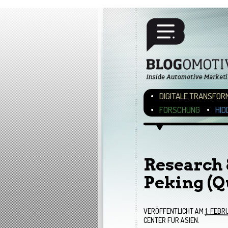
Hauptmenü
ZUM INHALT WECHSEL
ZUM SEKUNDÄREN INH
DIGITALE TRANSFOR
FORSCHUNG
HID
Bilder-Navigation
Research 
Peking (Q
VERÖFFENTLICHT AM
1. FEBR
CENTER FÜR ASIEN.