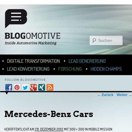
Suchen
Hauptmenü
ZUM INHALT WECHSELN
ZUM SEKUNDÄREN INHALT WECHSELN
DIGITALE TRANSFORMATION
LEAD GENERIERUNG
LEAD KONVERTIERUNG
FORSCHUNG
HIDDEN CHAMPS
FOLLOW BLOGOMOTIVE
Bilder-Navigation
← Zurück
Weiter →
Mercedes-Benz Cars
VERÖFFENTLICHT AM
28. DEZEMBER 2012
MIT
300 × 300
IN
MOBILE MISSION