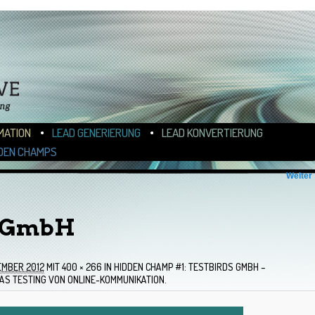
N
ALT WECHSELN
MATION
LEAD GENERIERUNG
LEAD KONVERTIERUNG
DEN CHAMPS
Weiter
s GmbH
EMBER 2012
MIT
400 × 266
IN
HIDDEN CHAMP #1: TESTBIRDS GMBH –
AS TESTING VON ONLINE-KOMMUNIKATION.