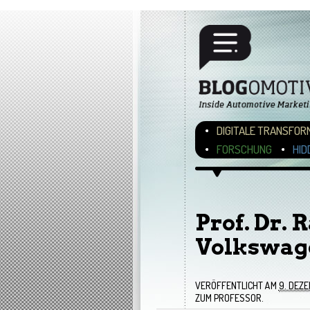
Hauptmenü
ZUM INHALT WECHSEL
ZUM SEKUNDÄREN INH
DIGITALE TRANSFOR
FORSCHUNG
HID
Bilder-Navigation
Prof. Dr. 
Volkswag
VERÖFFENTLICHT AM
9. DEZE
UM PROFESSOR.