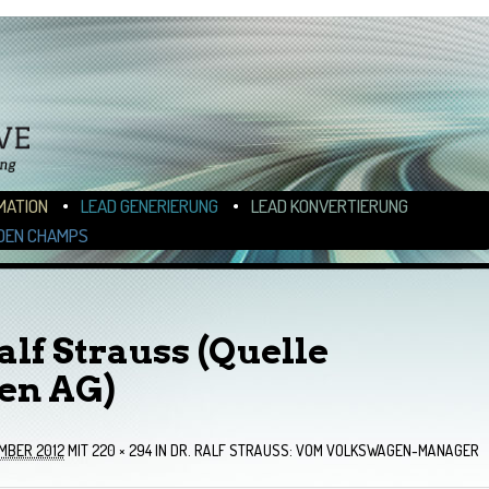
N
ALT WECHSELN
MATION
LEAD GENERIERUNG
LEAD KONVERTIERUNG
DEN CHAMPS
Ralf Strauss (Quelle
en AG)
MBER 2012
MIT
220 × 294
IN
DR. RALF STRAUSS: VOM VOLKSWAGEN-MANAGER Z