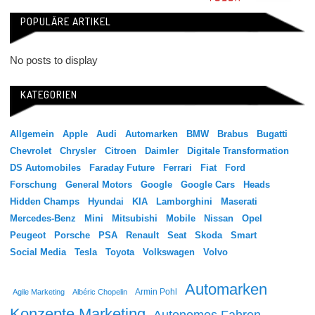
POPULÄRE ARTIKEL
No posts to display
KATEGORIEN
Allgemein
Apple
Audi
Automarken
BMW
Brabus
Bugatti
Chevrolet
Chrysler
Citroen
Daimler
Digitale Transformation
DS Automobiles
Faraday Future
Ferrari
Fiat
Ford
Forschung
General Motors
Google
Google Cars
Heads
Hidden Champs
Hyundai
KIA
Lamborghini
Maserati
Mercedes-Benz
Mini
Mitsubishi
Mobile
Nissan
Opel
Peugeot
Porsche
PSA
Renault
Seat
Skoda
Smart
Social Media
Tesla
Toyota
Volkswagen
Volvo
Automarken
Agile Marketing
Albéric Chopelin
Armin Pohl
Konzepte Marketing