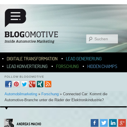
Suchen
Hauptmenü
ZUM INHALT WECHSELN
ZUM SEKUNDÄREN INHALT WECHSELN
DIGITALE TRANSFORMATION
LEAD GENERIERUNG
LEAD KONVERTIERUNG
FORSCHUNG
HIDDEN CHAMPS
FOLLOW BLOGOMOTIVE
Automobilmarketing
»
Forschung
»
Connected Car: Kommt die
Automotive-Branche unter die Räder der Elektronikindustrie?
ANDREAS MACHO