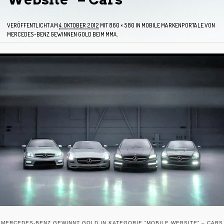
VERÖFFENTLICHT AM
4. OKTOBER 2012
MIT
860 × 580
IN
MOBILE MARKENPORTALE VON
MERCEDES-BENZ GEWINNEN GOLD BEIM MMA.
MERCEDES-BENZ GEWINNT GOLD IN KATEGORIE “MOBILE WEBSITE” – CARS