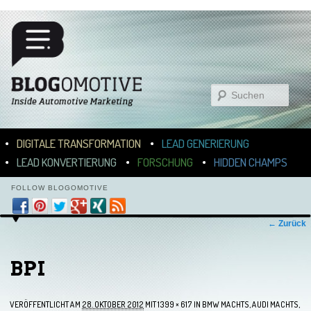
Suchen
Hauptmenü
ZUM INHALT WECHSELN
ZUM SEKUNDÄREN INHALT WECHSELN
DIGITALE TRANSFORMATION
LEAD GENERIERUNG
LEAD KONVERTIERUNG
FORSCHUNG
HIDDEN CHAMPS
FOLLOW BLOGOMOTIVE
Bilder-Navigation
← Zurück
BPI
VERÖFFENTLICHT AM
28. OKTOBER 2012
MIT
1399 × 617
IN
BMW MACHTS, AUDI MACHTS,