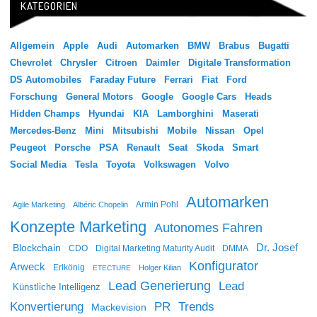
KATEGORIEN
Allgemein
Apple
Audi
Automarken
BMW
Brabus
Bugatti
Chevrolet
Chrysler
Citroen
Daimler
Digitale Transformation
DS Automobiles
Faraday Future
Ferrari
Fiat
Ford
Forschung
General Motors
Google
Google Cars
Heads
Hidden Champs
Hyundai
KIA
Lamborghini
Maserati
Mercedes-Benz
Mini
Mitsubishi
Mobile
Nissan
Opel
Peugeot
Porsche
PSA
Renault
Seat
Skoda
Smart
Social Media
Tesla
Toyota
Volkswagen
Volvo
Automarken
Agile Marketing
Albéric Chopelin
Armin Pohl
Konzepte Marketing
Autonomes Fahren
Dr. Josef
Blockchain
CDO
Digital Marketing Maturity Audit
DMMA
Konfigurator
Arweck
Erlkönig
Holger Kilian
ETECTURE
Lead Generierung
Lead
Künstliche Intelligenz
Konvertierung
PR
Trends
Mackevision