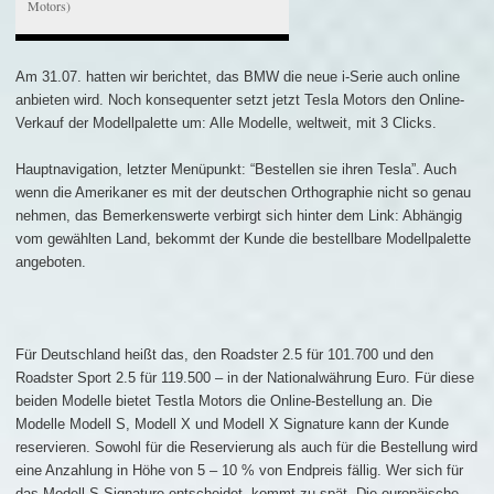
Motors)
Am 31.07. hatten wir berichtet, das BMW die neue i-Serie auch online
anbieten wird. Noch konsequenter setzt jetzt Tesla Motors den Online-
Verkauf der Modellpalette um: Alle Modelle, weltweit, mit 3 Clicks.
Hauptnavigation, letzter Menüpunkt: “Bestellen sie ihren Tesla”. Auch
wenn die Amerikaner es mit der deutschen Orthographie nicht so genau
nehmen, das Bemerkenswerte verbirgt sich hinter dem Link: Abhängig
vom gewählten Land, bekommt der Kunde die bestellbare Modellpalette
angeboten.
Für Deutschland heißt das, den Roadster 2.5 für 101.700 und den
Roadster Sport 2.5 für 119.500 – in der Nationalwährung Euro. Für diese
beiden Modelle bietet Testla Motors die Online-Bestellung an. Die
Modelle Modell S, Modell X und Modell X Signature kann der Kunde
reservieren. Sowohl für die Reservierung als auch für die Bestellung wird
eine Anzahlung in Höhe von 5 – 10 % von Endpreis fällig. Wer sich für
das Modell S Signature entscheidet, kommt zu spät. Die europäische