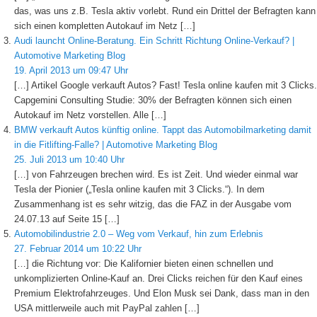
das, was uns z.B. Tesla aktiv vorlebt. Rund ein Drittel der Befragten kann
sich einen kompletten Autokauf im Netz […]
Audi launcht Online-Beratung. Ein Schritt Richtung Online-Verkauf? |
Automotive Marketing Blog
19. April 2013 um 09:47 Uhr
[…] Artikel Google verkauft Autos? Fast! Tesla online kaufen mit 3 Clicks.
Capgemini Consulting Studie: 30% der Befragten können sich einen
Autokauf im Netz vorstellen. Alle […]
BMW verkauft Autos künftig online. Tappt das Automobilmarketing damit
in die Fitlifting-Falle? | Automotive Marketing Blog
25. Juli 2013 um 10:40 Uhr
[…] von Fahrzeugen brechen wird. Es ist Zeit. Und wieder einmal war
Tesla der Pionier („Tesla online kaufen mit 3 Clicks.“). In dem
Zusammenhang ist es sehr witzig, das die FAZ in der Ausgabe vom
24.07.13 auf Seite 15 […]
Automobilindustrie 2.0 – Weg vom Verkauf, hin zum Erlebnis
27. Februar 2014 um 10:22 Uhr
[…] die Richtung vor: Die Kalifornier bieten einen schnellen und
unkomplizierten Online-Kauf an. Drei Clicks reichen für den Kauf eines
Premium Elektrofahrzeuges. Und Elon Musk sei Dank, dass man in den
USA mittlerweile auch mit PayPal zahlen […]