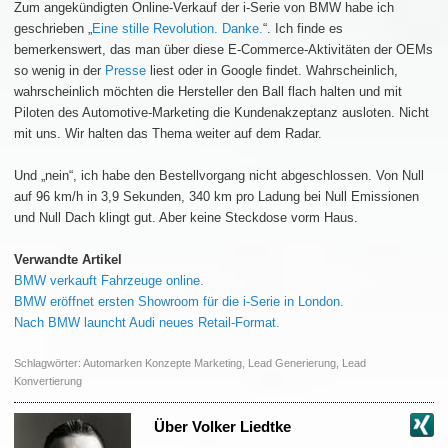
Zum angekündigten Online-Verkauf der i-Serie von BMW habe ich
geschrieben „
Eine stille Revolution. Danke.
“. Ich finde es
bemerkenswert, das man über diese E-Commerce-Aktivitäten der OEMs
so wenig in der
Presse
liest oder in Google findet. Wahrscheinlich,
wahrscheinlich möchten die Hersteller den Ball flach halten und mit
Piloten des Automotive-Marketing die Kundenakzeptanz ausloten. Nicht
mit uns. Wir halten das Thema weiter auf dem Radar.
Und „nein“, ich habe den Bestellvorgang nicht abgeschlossen. Von Null
auf 96 km/h in 3,9 Sekunden, 340 km pro Ladung bei Null Emissionen
und Null Dach klingt gut. Aber keine Steckdose vorm Haus.
Verwandte Artikel
BMW verkauft Fahrzeuge online.
BMW eröffnet ersten Showroom für die i-Serie in London.
Nach BMW launcht Audi neues Retail-Format.
Schlagwörter:
Automarken Konzepte Marketing
,
Lead Generierung
,
Lead
Konvertierung
Über
Volker Liedtke