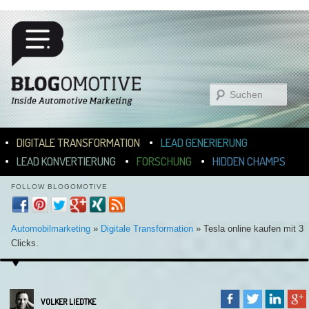
Suchen
Hauptmenü
ZUM INHALT WECHSELN
ZUM SEKUNDÄREN INHALT WECHSELN
DIGITALE TRANSFORMATION
LEAD GENERIERUNG
LEAD KONVERTIERUNG
FORSCHUNG
HIDDEN CHAMPS
FOLLOW BLOGOMOTIVE
Automobilmarketing
»
Digitale Transformation
»
Tesla online kaufen mit 3
Clicks.
VOLKER LIEDTKE