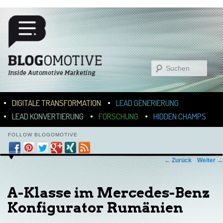
Suchen
Hauptmenü
ZUM INHALT WECHSELN
ZUM SEKUNDÄREN INHALT WECHSELN
DIGITALE TRANSFORMATION
LEAD GENERIERUNG
LEAD KONVERTIERUNG
FORSCHUNG
HIDDEN CHAMPS
FOLLOW BLOGOMOTIVE
Bilder-Navigation
← Zurück
Weiter →
A-Klasse im Mercedes-Benz
Konfigurator Rumänien