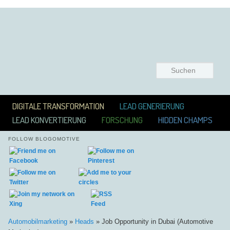
Suchen
Hauptmenü
ZUM INHALT WECHSELN
ZUM SEKUNDÄREN INHALT WECHSELN
DIGITALE TRANSFORMATION
LEAD GENERIERUNG
LEAD KONVERTIERUNG
FORSCHUNG
HIDDEN CHAMPS
FOLLOW BLOGOMOTIVE
Automobilmarketing
»
Heads
»
Job Opportunity in Dubai (Automotive