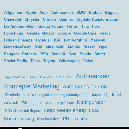
Allgemein
Apple
Audi
Automarken
BMW
Brabus
Bugatti
Chevrolet
Chrysler
Citroen
Daimler
Digitale Transformation
DS Automobiles
Faraday Future
Ferrari
Fiat
Ford
Forschung
General Motors
Google
Google Cars
Heads
Hidden Champs
Hyundai
KIA
Lamborghini
Maserati
Mercedes-Benz
Mini
Mitsubishi
Mobile
Nissan
Opel
Peugeot
Porsche
PSA
Renault
Seat
Skoda
Smart
Social Media
Tesla
Toyota
Volkswagen
Volvo
Automarken
Agile Marketing
Albéric Chopelin
Armin Pohl
Konzepte Marketing
Autonomes Fahren
Dr. Josef
Blockchain
CDO
Digital Marketing Maturity Audit
DMMA
Konfigurator
Arweck
Erlkönig
Holger Kilian
ETECTURE
Lead Generierung
Lead
Künstliche Intelligenz
Konvertierung
PR
Trends
Mackevision