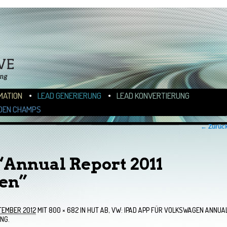
N
ALT WECHSELN
MATION
LEAD GENERIERUNG
LEAD KONVERTIERUNG
DEN CHAMPS
← Zurüc
“Annual Report 2011
en”
TEMBER 2012
MIT
800 × 682
IN
HUT AB, VW: IPAD APP FÜR VOLKSWAGEN ANNUA
NG.