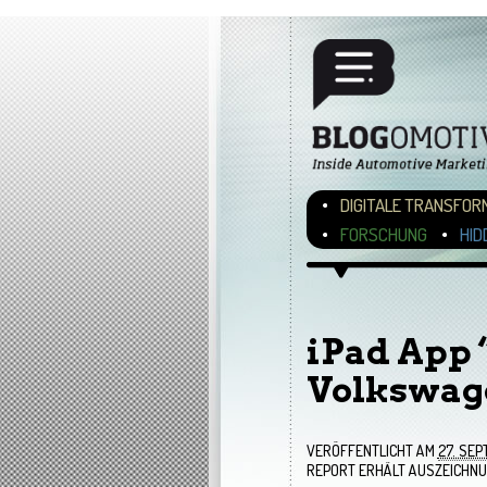
Hauptmenü
ZUM INHALT WECHSEL
ZUM SEKUNDÄREN INH
DIGITALE TRANSFOR
FORSCHUNG
HID
Bilder-Navigation
iPad App 
Volkswag
VERÖFFENTLICHT AM
27. SEP
REPORT ERHÄLT AUSZEICHNU