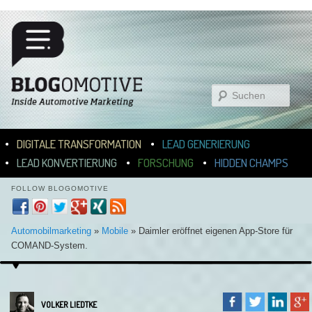
Suchen
Hauptmenü
ZUM INHALT WECHSELN
ZUM SEKUNDÄREN INHALT WECHSELN
DIGITALE TRANSFORMATION
LEAD GENERIERUNG
LEAD KONVERTIERUNG
FORSCHUNG
HIDDEN CHAMPS
FOLLOW BLOGOMOTIVE
Automobilmarketing
»
Mobile
»
Daimler eröffnet eigenen App-Store für
COMAND-System.
VOLKER LIEDTKE