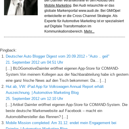
Bei Daimler verantwortete er den Aufbau des
Mobile Marketing
. Bei Audi relaunchte er das
globale Markenportal www.audi.de. Bei GM/Opel
entwickelte er die Cross Channel Strategie. Als
Experte für Automotive Marketing ist er spezialisiert
auf Digitale Transformation im
Kommunikationsbereich.
Mehr...
Pingback:
Deutscher Auto Blogger Digest vom 20.09.2012 › "Auto .. geil"
21. September 2012 um 04:51 Uhr
[…] BLOGomotiveDaimler eröffnet eigenen App-Store für COMAND-
System.Von meinem Kollegen aus der Nachbarabteilung habe ich gestern
eine ganz frische News auf den Tisch bekommen: Da… […]
Hut ab, VW: iPad App für Volkswagen Annual Report erhält
Auszeichnung. | Automotive Marketing Blog
25. September 2012 um 12:10 Uhr
[…] Artikel Daimler eröffnet eigenen App-Store für COMAND-System. Die
beste deutsche Markenwebsite auf Facebook – macht ein
Automobilhersteller das Rennen? […]
Mobile Mission completed: Am 31.12. endet mein Engagement bei
Daimler. | Automotive Marketing Blog