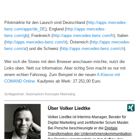
Pilotmärkte für den Launch sind Deutschland (
http://
apps.mercedes-
benz.com/
apps/de_DE
), England (
http://apps.mercedes-
benz.com/gb
), Frankreich (
http://apps.mercedes-benz.com/fr
), Italien
(
http://apps.mercedes-benz.com/it
), Österreich (
http://apps.mercedes-
benz.com/at
) und die Schweiz (
http://apps.mercedes-benz.com/ch
).
Wer sich die Stores mit dem Browser anschauen möchte, nutzt die
Links oben. Nett zur Information. Aber richtig Sinn macht es nur mit
einem echten Fahrzeug. Zum Beispiel in der neuen
A-Klasse mit
COMAND Online
. Kaufpreis ab Werk: 27.251,00 Euro.
Schlagwörter:
Automarken Konzepte Marketing
Über
Volker Liedtke
Volker Liedtke ist Interims-Manager, Berater für
Digital Marketing und zertifizierter Scrum Master.
Bei Porsche beschleunigte er die
Digitale
Transformation der Unternehmenskommunikation
.