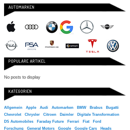
AUTOMARKEN
POPULÄRE ARTIKEL
No posts to display
KATEGORIEN
Allgemein
Apple
Audi
Automarken
BMW
Brabus
Bugatti
Chevrolet
Chrysler
Citroen
Daimler
Digitale Transformation
DS Automobiles
Faraday Future
Ferrari
Fiat
Ford
Forschung
General Motors
Google
Google Cars
Heads