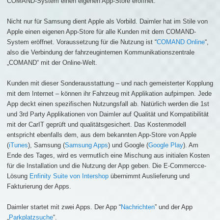
COMAND-System einen eigenen App-Store eröffnet.
Nicht nur für Samsung dient Apple als Vorbild. Daimler hat im Stile von
Apple einen eigenen App-Store für alle Kunden mit dem COMAND-
System eröffnet. Voraussetzung für die Nutzung ist “
COMAND Online
“,
also die Verbindung der fahrzeuginternen Kommunikationszentrale
„COMAND“ mit der Online-Welt.
Kunden mit dieser Sonderausstattung – und nach gemeisterter Kopplung
mit dem Internet – können ihr Fahrzeug mit Applikation aufpimpen. Jede
App deckt einen spezifischen Nutzungsfall ab. Natürlich werden die 1st
und 3rd Party Applikationen von Daimler auf Qualität und Kompatibilität
mit der CarIT geprüft und qualitätsgesichert. Das Kostenmodell
entspricht ebenfalls dem, aus dem bekannten App-Store von Apple
(
iTunes
), Samsung (
Samsung Apps
) und Google (
Google Play
). Am
Ende des Tages, wird es vermutlich eine Mischung aus initialen Kosten
für die Installation und die Nutzung der App geben. Die E-Commercce-
Lösung
Enfinity Suite von Intershop
übernimmt Auslieferung und
Fakturierung der Apps.
Daimler startet mit zwei Apps. Der App “
Nachrichten
” und der App
„
Parkplatzsuche
“.