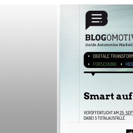
Hauptmenü
ZUM INHALT WECHSEL
ZUM SEKUNDÄREN INH
DIGITALE TRANSFOR
FORSCHUNG
HID
Bilder-Navigation
Smart auf
VERÖFFENTLICHT AM
25. SEP
DABEI 5 TOTALAUSFÄLLE.