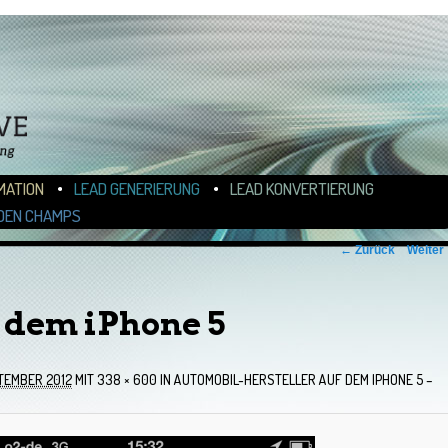
N
ALT WECHSELN
MATION
LEAD GENERIERUNG
LEAD KONVERTIERUNG
DEN CHAMPS
← Zurück
Weiter
 dem iPhone 5
TEMBER 2012
MIT
338 × 600
IN
AUTOMOBIL-HERSTELLER AUF DEM IPHONE 5 –