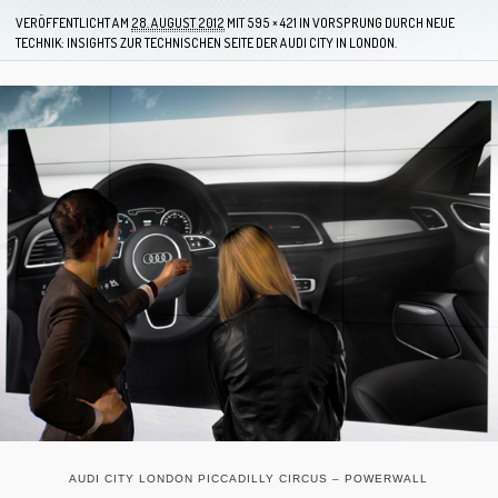
VERÖFFENTLICHT AM
28. AUGUST 2012
MIT
595 × 421
IN
VORSPRUNG DURCH NEUE
TECHNIK: INSIGHTS ZUR TECHNISCHEN SEITE DER AUDI CITY IN LONDON.
AUDI CITY LONDON PICCADILLY CIRCUS – POWERWALL