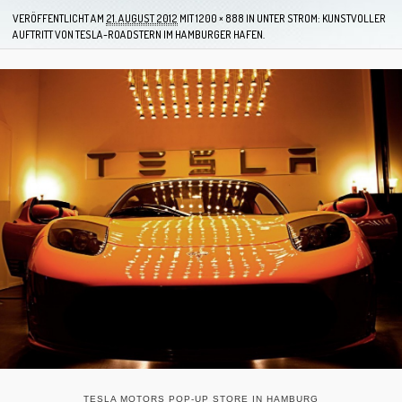
VERÖFFENTLICHT AM
21. AUGUST 2012
MIT
1200 × 888
IN
UNTER STROM: KUNSTVOLLER
AUFTRITT VON TESLA-ROADSTERN IM HAMBURGER HAFEN.
TESLA MOTORS POP-UP STORE IN HAMBURG