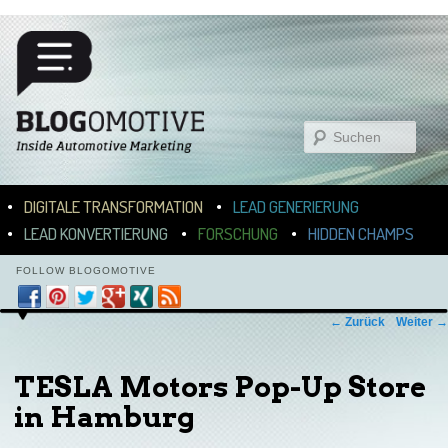
Suchen
Hauptmenü
ZUM INHALT WECHSELN
ZUM SEKUNDÄREN INHALT WECHSELN
DIGITALE TRANSFORMATION
LEAD GENERIERUNG
LEAD KONVERTIERUNG
FORSCHUNG
HIDDEN CHAMPS
FOLLOW BLOGOMOTIVE
Bilder-Navigation
← Zurück
Weiter →
TESLA Motors Pop-Up Store
in Hamburg