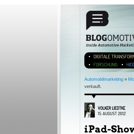
Hauptmenü
ZUM INHALT WECHSEL
ZUM SEKUNDÄREN INH
DIGITALE TRANSFOR
FORSCHUNG
HID
Automobilmarketing
»
Mo
verkauft.
VOLKER LIEDTKE
15. AUGUST 2012
iPad-Show