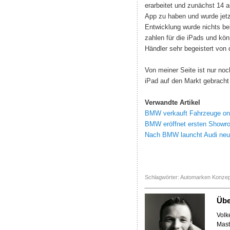
erarbeitet und zunächst 14 au
App zu haben und wurde jetz
Entwicklung wurde nichts beka
zahlen für die iPads und kön
Händler sehr begeistert von
Von meiner Seite ist nur no
iPad auf den Markt gebracht 
Verwandte Artikel
BMW verkauft Fahrzeuge onl
BMW eröffnet ersten Showroo
Nach BMW launcht Audi neue
Schlagwörter:
Automarken Konzep
Üb
Volke
Mast