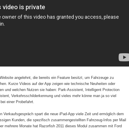
Website angelehnt, die bereits ein Feature besitzt, um Fahrzeuge zu
ichen. Kurze Videos auf der App zeigen wie technische Neuheiten oder
ren und welchen Nutzen sie haben: Park-Assistent, Intelligent Protection
stent, Verkehrsschilderkennung und vieles mehr könne man ja so viel
bei einer Probefahrt.
n Verkaufsgespräch spart die neue iPad-App viele Zeit und ermöglich dem
sigen Kunden, die spezifisch zusammengestellten Fahrzeug-Infos per Mail
er mehrere Monate hat Razorfish 2011 dieses Modul zusammen mit Ford