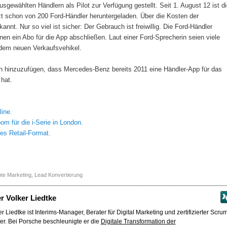
sgewählten Händlern als Pilot zur Verfügung gestellt. Seit 1. August 12 ist di
t schon von 200 Ford-Händler heruntergeladen. Über die Kosten der
nnt. Nur so viel ist sicher: Der Gebrauch ist freiwillig. Die Ford-Händler
nen ein Abo für die App abschließen. Laut einer Ford-Sprecherin seien viele
 dem neuen Verkaufsvehikel.
ch hinzuzufügen, dass Mercedes-Benz bereits 2011 eine Händler-App für das
hat.
ine.
m für die i-Serie in London.
s Retail-Format.
te Marketing
,
Lead Konvertierung
er
Volker Liedtke
r Liedtke ist Interims-Manager, Berater für Digital Marketing und zertifizierter Scru
er. Bei Porsche beschleunigte er die
Digitale Transformation der