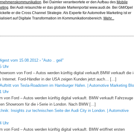
rnehmenskommunikation
. Bei Daimler verantwortete er den Aufbau des
Mobile
eting
. Bei Audi relaunchte er das globale Markenportal www.audi.de. Bei GM/Opel
ickelte er die Cross Channel Strategie. Als Experte für Automotive Marketing ist er
ialisiert auf Digitale Transformation im Kommunikationsbereich.
Mehr...
igest vom 15.08.2012 › "Auto .. geil"
5 Uhr
wroom von Ford – Autos werden künftig digital verkauft.BMW verkauft die i
s Internet. Ford-Händler in der USA zeigen Kunden jetzt auch… […]
 Auftritt von Tesla-Roadstern im Hamburger Hafen. | Automotive Marketing Bl
1 Uhr
m von Ford – Autos werden künftig digital verkauft. BMW verkauft Fahrzeuge
sten Showroom für die i-Serie in London. Nach BMW […]
hnik: Insights zur technischen Seite der Audi City in London. | Automotive
4 Uhr
m von Ford – Autos werden künftig digital verkauft. BMW eröffnet ersten