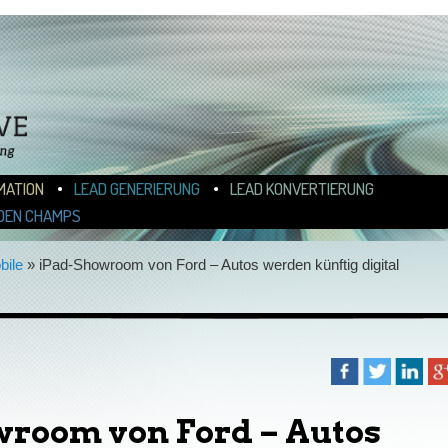
N
ALT WECHSELN
MATION
LEAD GENERIERUNG
LEAD KONVERTIERUNG
DEN CHAMPS
bile
»
iPad-Showroom von Ford – Autos werden künftig digital
room von Ford – Autos