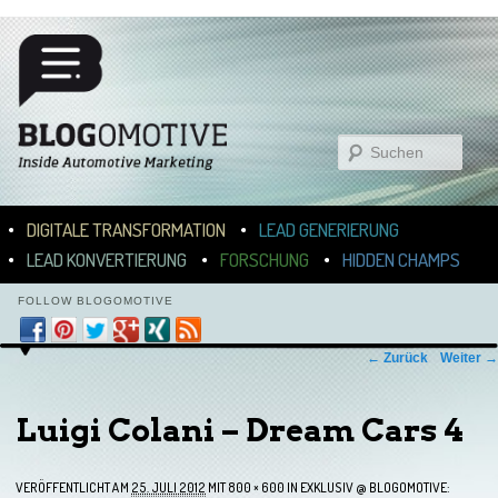
Suchen
Hauptmenü
ZUM INHALT WECHSELN
ZUM SEKUNDÄREN INHALT WECHSELN
DIGITALE TRANSFORMATION
LEAD GENERIERUNG
LEAD KONVERTIERUNG
FORSCHUNG
HIDDEN CHAMPS
FOLLOW BLOGOMOTIVE
Bilder-Navigation
← Zurück
Weiter →
Luigi Colani – Dream Cars 4
VERÖFFENTLICHT AM
25. JULI 2012
MIT
800 × 600
IN
EXKLUSIV @ BLOGOMOTIVE: