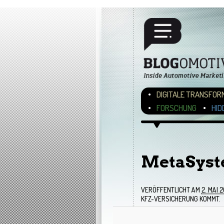
Hauptmenü
ZUM INHALT WECHSEL
ZUM SEKUNDÄREN INH
DIGITALE TRANSFOR
FORSCHUNG
HID
Bilder-Navigation
MetaSyst
VERÖFFENTLICHT AM
2. MAI 2
KFZ-VERSICHERUNG KOMMT.