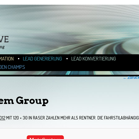
N
ALT WECHSELN
MATION
LEAD GENERIERUNG
LEAD KONVERTIERUNG
DEN CHAMPS
← Zurüc
em Group
012
MIT
120 × 30
IN
RASER ZAHLEN MEHR ALS RENTNER. DIE FAHRSTILABHÄNGIG