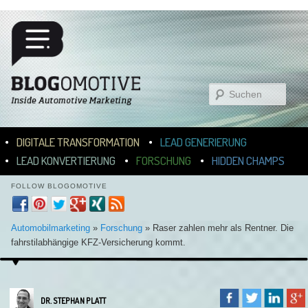
Suchen
Hauptmenü
ZUM INHALT WECHSELN
ZUM SEKUNDÄREN INHALT WECHSELN
DIGITALE TRANSFORMATION
LEAD GENERIERUNG
LEAD KONVERTIERUNG
FORSCHUNG
HIDDEN CHAMPS
FOLLOW BLOGOMOTIVE
Automobilmarketing
»
Forschung
»
Raser zahlen mehr als Rentner. Die
fahrstilabhängige KFZ-Versicherung kommt.
DR. STEPHAN PLATT