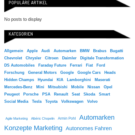
POPULÄRE ARTIKEL
No posts to display
KATEGORIEN
Allgemein
Apple
Audi
Automarken
BMW
Brabus
Bugatti
Chevrolet
Chrysler
Citroen
Daimler
Digitale Transformation
DS Automobiles
Faraday Future
Ferrari
Fiat
Ford
Forschung
General Motors
Google
Google Cars
Heads
Hidden Champs
Hyundai
KIA
Lamborghini
Maserati
Mercedes-Benz
Mini
Mitsubishi
Mobile
Nissan
Opel
Peugeot
Porsche
PSA
Renault
Seat
Skoda
Smart
Social Media
Tesla
Toyota
Volkswagen
Volvo
Automarken
Agile Marketing
Albéric Chopelin
Armin Pohl
Konzepte Marketing
Autonomes Fahren