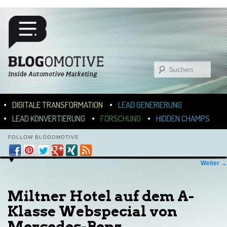
Suchen
Hauptmenü
ZUM INHALT WECHSELN
ZUM SEKUNDÄREN INHALT WECHSELN
DIGITALE TRANSFORMATION
LEAD GENERIERUNG
LEAD KONVERTIERUNG
FORSCHUNG
HIDDEN CHAMPS
FOLLOW BLOGOMOTIVE
Bilder-Navigation
Weiter →
Miltner Hotel auf dem A-
Klasse Webspecial von
Mercedes-Benz