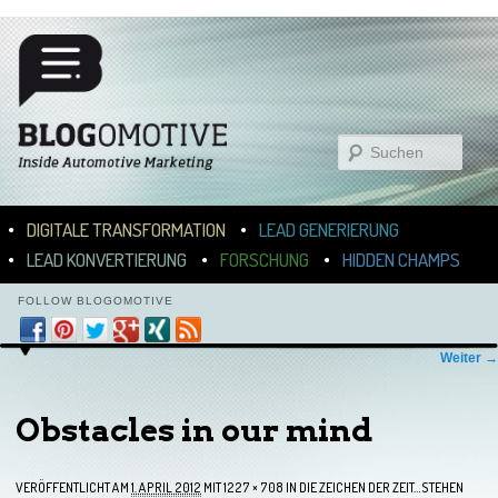
Suchen
Hauptmenü
ZUM INHALT WECHSELN
ZUM SEKUNDÄREN INHALT WECHSELN
DIGITALE TRANSFORMATION
LEAD GENERIERUNG
LEAD KONVERTIERUNG
FORSCHUNG
HIDDEN CHAMPS
FOLLOW BLOGOMOTIVE
Bilder-Navigation
Weiter →
Obstacles in our mind
VERÖFFENTLICHT AM
1. APRIL 2012
MIT
1227 × 708
IN
DIE ZEICHEN DER ZEIT…STEHEN