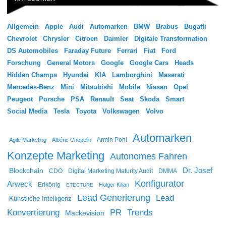
Allgemein
Apple
Audi
Automarken
BMW
Brabus
Bugatti
Chevrolet
Chrysler
Citroen
Daimler
Digitale Transformation
DS Automobiles
Faraday Future
Ferrari
Fiat
Ford
Forschung
General Motors
Google
Google Cars
Heads
Hidden Champs
Hyundai
KIA
Lamborghini
Maserati
Mercedes-Benz
Mini
Mitsubishi
Mobile
Nissan
Opel
Peugeot
Porsche
PSA
Renault
Seat
Skoda
Smart
Social Media
Tesla
Toyota
Volkswagen
Volvo
Automarken
Agile Marketing
Albéric Chopelin
Armin Pohl
Konzepte Marketing
Autonomes Fahren
Dr. Josef
Blockchain
CDO
Digital Marketing Maturity Audit
DMMA
Konfigurator
Arweck
Erlkönig
Holger Kilian
ETECTURE
Lead Generierung
Lead
Künstliche Intelligenz
Konvertierung
PR
Trends
Mackevision