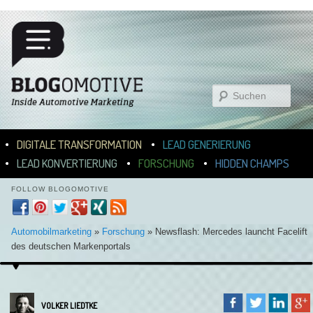
Suchen
Hauptmenü
ZUM INHALT WECHSELN
ZUM SEKUNDÄREN INHALT WECHSELN
DIGITALE TRANSFORMATION
LEAD GENERIERUNG
LEAD KONVERTIERUNG
FORSCHUNG
HIDDEN CHAMPS
FOLLOW BLOGOMOTIVE
Automobilmarketing
»
Forschung
»
Newsflash: Mercedes launcht Facelift
des deutschen Markenportals
VOLKER LIEDTKE