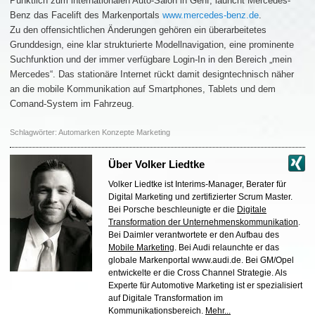
Pünktlich zum internationalen Auto-Salon in Genf, launcht Mercedes-
Benz das Facelift des Markenportals
www.mercedes-benz.de
.
Zu den offensichtlichen Änderungen gehören ein überarbeitetes
Grunddesign, eine klar strukturierte Modellnavigation, eine prominente
Suchfunktion und der immer verfügbare Login-In in den Bereich „mein
Mercedes“. Das stationäre Internet rückt damit designtechnisch näher
an die mobile Kommunikation auf Smartphones, Tablets und dem
Comand-System im Fahrzeug.
Schlagwörter:
Automarken Konzepte Marketing
Über
Volker Liedtke
Volker Liedtke ist Interims-Manager, Berater für
Digital Marketing und zertifizierter Scrum Master.
Bei Porsche beschleunigte er die
Digitale
Transformation der Unternehmenskommunikation
.
Bei Daimler verantwortete er den Aufbau des
Mobile Marketing
. Bei Audi relaunchte er das
globale Markenportal www.audi.de. Bei GM/Opel
entwickelte er die Cross Channel Strategie. Als
Experte für Automotive Marketing ist er spezialisiert
auf Digitale Transformation im
Kommunikationsbereich.
Mehr...