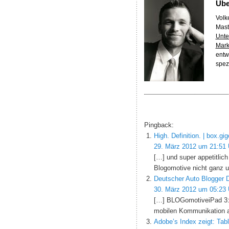
Üb
Volke
Mast
Unte
Mark
entw
spez
Pingback:
High. Definition. | box.gig
29. März 2012 um 21:51 
[…] und super appetitlich 
Blogomotive nicht ganz un
Deutscher Auto Blogger D
30. März 2012 um 05:23 
[…] BLOGomotiveiPad 3: M
mobilen Kommunikation a
Adobe’s Index zeigt: Tab