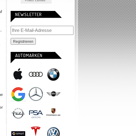
uf
NEWSLETTER
-
.
AUTOMARKEN
ne
er