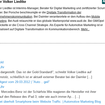
er
Volker Liedtke
r Liedtke ist Interims-Manager, Berater für Digital Marketing und zertifizierter Scru
er. Bei Porsche beschleunigte er die
Digitale Transformation der
rnehmenskommunikation
. Bei Daimler verantwortete er den Aufbau des
Mobile
eting
. Bei Audi relaunchte er das globale Markenportal www.audi.de. Bei GM/Opel
ickelte er die Cross Channel Strategie. Als Experte für Automotive Marketing ist er
ialisiert auf Digitale Transformation im Kommunikationsbereich.
Mehr...
old
Uhr
dargestellt. Das ist der Gold-Standard!”, schreibt Volker Liedtke auf
stolz, schließlich ist er aktuell externer Berater bei der Daimler […]
igest vom 29.03.2012 | "Auto .. geil"
Uhr
ercedes-Benz ist der Schärfste.Wie reagieren die Hersteller mit ihrer
uf den Release des iPad 3, oder wie auch immer Ap… […]
let überholt Smartphone beim Website Traffic. | Automotive Marketing Blog