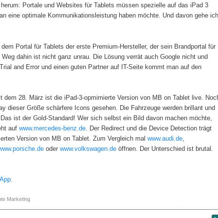
herum: Portale und Websites für Tablets müssen spezielle auf das iPad 3
n eine optimale Kommunikationsleistung haben möchte. Und davon gehe ic
m Portal für Tablets der erste Premium-Hersteller, der sein Brandportal für
r Weg dahin ist nicht ganz unrau. Die Lösung verrät auch Google nicht und
Trial and Error und einen guten Partner auf IT-Seite kommt man auf den
t dem 28. März ist die iPad-3-opmimierte Version von MB on Tablet live. Noc
lay dieser Größe schärfere Icons gesehen. Die Fahrzeuge werden brillant und
t. Das ist der Gold-Standard! Wer sich selbst ein Bild davon machen möchte,
eht auf
www.mercedes-benz.de
. Der Redirect und die Device Detection trägt
ierten Version von MB on Tablet. Zum Vergleich mal
www.audi.de
,
www.porsche.de
oder
www.volkswagen.de
öffnen. Der Unterschied ist brutal.
-App.
te Marketing