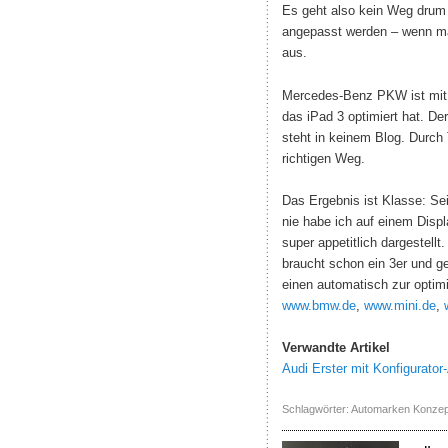
Es geht also kein Weg drum 
angepasst werden – wenn ma
aus.
Mercedes-Benz PKW ist mit de
das iPad 3 optimiert hat. De
steht in keinem Blog. Durch 
richtigen Weg.
Das Ergebnis ist Klasse: Sei
nie habe ich auf einem Disp
super appetitlich dargestell
braucht schon ein 3er und g
einen automatisch zur optim
www.bmw.de
,
www.mini.de
,
Verwandte Artikel
Audi Erster mit Konfigurator
Schlagwörter:
Automarken Konzep