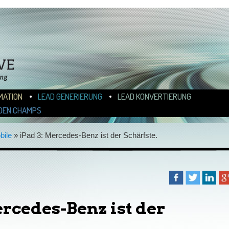
N
ALT WECHSELN
MATION
LEAD GENERIERUNG
LEAD KONVERTIERUNG
DEN CHAMPS
bile
»
iPad 3: Mercedes-Benz ist der Schärfste.
ercedes-Benz ist der
.