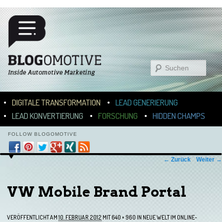
Suchen
Hauptmenü
ZUM INHALT WECHSELN
ZUM SEKUNDÄREN INHALT WECHSELN
DIGITALE TRANSFORMATION
LEAD GENERIERUNG
LEAD KONVERTIERUNG
FORSCHUNG
HIDDEN CHAMPS
FOLLOW BLOGOMOTIVE
Bilder-Navigation
← Zurück
Weiter →
VW Mobile Brand Portal
VERÖFFENTLICHT AM
10. FEBRUAR 2012
MIT
640 × 960
IN
NEUE WELT IM ONLINE-