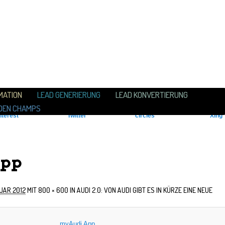
N
ALT WECHSELN
MATION
LEAD GENERIERUNG
LEAD KONVERTIERUNG
DEN CHAMPS
App
UAR 2012
MIT
800 × 600
IN
AUDI 2.0: VON AUDI GIBT ES IN KÜRZE EINE NEUE