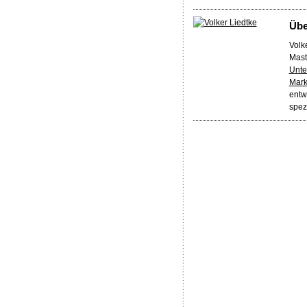
Üb
Volke
Mast
Unte
Mark
entw
spez