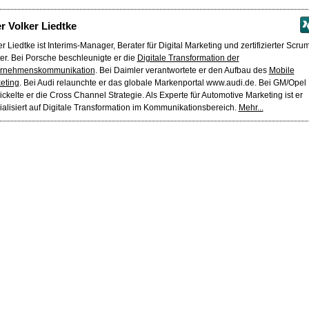
er
Volker Liedtke
r Liedtke ist Interims-Manager, Berater für Digital Marketing und zertifizierter Scru
er. Bei Porsche beschleunigte er die
Digitale Transformation der
rnehmenskommunikation
. Bei Daimler verantwortete er den Aufbau des
Mobile
eting
. Bei Audi relaunchte er das globale Markenportal www.audi.de. Bei GM/Opel
ickelte er die Cross Channel Strategie. Als Experte für Automotive Marketing ist er
ialisiert auf Digitale Transformation im Kommunikationsbereich.
Mehr...