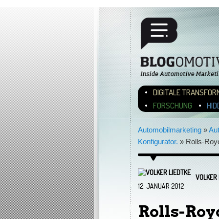
Hauptmenü
ZUM INHALT WECHSEL
ZUM SEKUNDÄREN INH
DIGITALE TRANSFOR
FORSCHUNG
HID
Automobilmarketing
»
Au
Konfigurator.
»
Rolls-Roy
VOLKER 
12. JANUAR 2012
Rolls-Roy