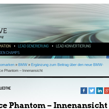
N
ALT WECHSELN
MATION
LEAD GENERIERUNG
LEAD KONVERTIERUNG
F
DEN CHAMPS
tomarken
»
BMW
»
Ergänzung zum Beitrag über den neue BMW-
ce Phantom – Innenansicht
LIEDTKE
ce Phantom – Innenansicht