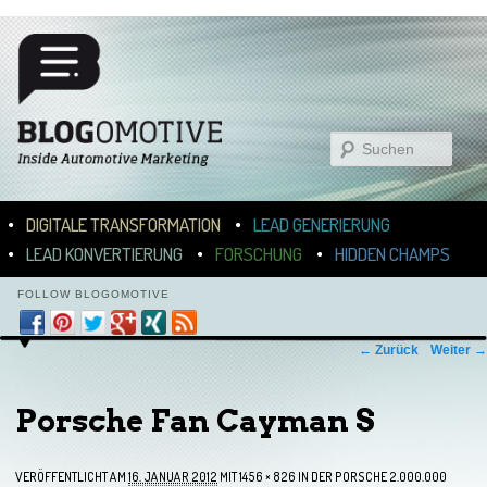
Suchen
Hauptmenü
ZUM INHALT WECHSELN
ZUM SEKUNDÄREN INHALT WECHSELN
DIGITALE TRANSFORMATION
LEAD GENERIERUNG
LEAD KONVERTIERUNG
FORSCHUNG
HIDDEN CHAMPS
FOLLOW BLOGOMOTIVE
Bilder-Navigation
← Zurück
Weiter →
Porsche Fan Cayman S
VERÖFFENTLICHT AM
16. JANUAR 2012
MIT
1456 × 826
IN
DER PORSCHE 2.000.000