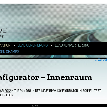
N
ALT WECHSELN
MATION
LEAD GENERIERUNG
LEAD KONVERTIERUNG
DEN CHAMPS
← Zurüc
igurator – Innenraum
AR 2012
MIT
1024 × 768
IN
DER NEUE BMW-KONFIGURATOR IM SCHNELLTEST:
ETRIEBEN.