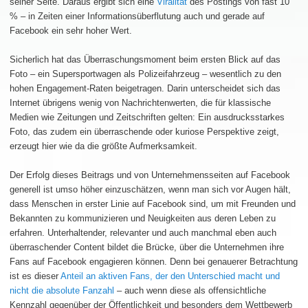
seiner Seite. Daraus ergibt sich eine
Viralität
des Postings von fast 10
% – in Zeiten einer Informationsüberflutung auch und gerade auf
Facebook ein sehr hoher Wert.
Sicherlich hat das Überraschungsmoment beim ersten Blick auf das
Foto – ein Supersportwagen als Polizeifahrzeug – wesentlich zu den
hohen Engagement-Raten beigetragen. Darin unterscheidet sich das
Internet übrigens wenig von Nachrichtenwerten, die für klassische
Medien wie Zeitungen und Zeitschriften gelten: Ein ausdrucksstarkes
Foto, das zudem ein überraschende oder kuriose Perspektive zeigt,
erzeugt hier wie da die größte Aufmerksamkeit.
Der Erfolg dieses Beitrags und von Unternehmensseiten auf Facebook
generell ist umso höher einzuschätzen, wenn man sich vor Augen hält,
dass Menschen in erster Linie auf Facebook sind, um mit Freunden und
Bekannten zu kommunizieren und Neuigkeiten aus deren Leben zu
erfahren. Unterhaltender, relevanter und auch manchmal eben auch
überraschender Content bildet die Brücke, über die Unternehmen ihre
Fans auf Facebook engagieren können. Denn bei genauerer Betrachtung
ist es dieser
Anteil an aktiven Fans, der den Unterschied macht und
nicht die absolute Fanzahl
– auch wenn diese als offensichtliche
Kennzahl gegenüber der Öffentlichkeit und besonders dem Wettbewerb