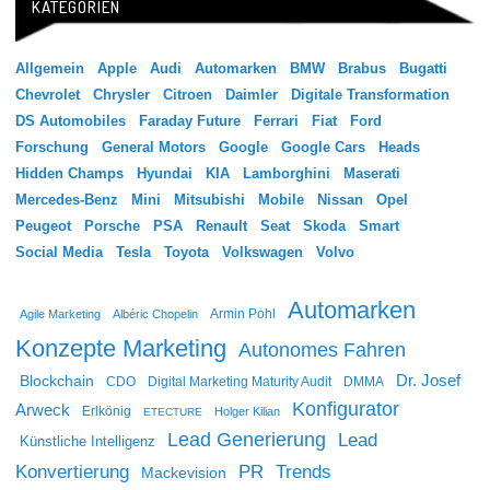
KATEGORIEN
Allgemein
Apple
Audi
Automarken
BMW
Brabus
Bugatti
Chevrolet
Chrysler
Citroen
Daimler
Digitale Transformation
DS Automobiles
Faraday Future
Ferrari
Fiat
Ford
Forschung
General Motors
Google
Google Cars
Heads
Hidden Champs
Hyundai
KIA
Lamborghini
Maserati
Mercedes-Benz
Mini
Mitsubishi
Mobile
Nissan
Opel
Peugeot
Porsche
PSA
Renault
Seat
Skoda
Smart
Social Media
Tesla
Toyota
Volkswagen
Volvo
Automarken
Agile Marketing
Albéric Chopelin
Armin Pohl
Konzepte Marketing
Autonomes Fahren
Dr. Josef
Blockchain
CDO
Digital Marketing Maturity Audit
DMMA
Konfigurator
Arweck
Erlkönig
Holger Kilian
ETECTURE
Lead Generierung
Lead
Künstliche Intelligenz
Konvertierung
PR
Trends
Mackevision