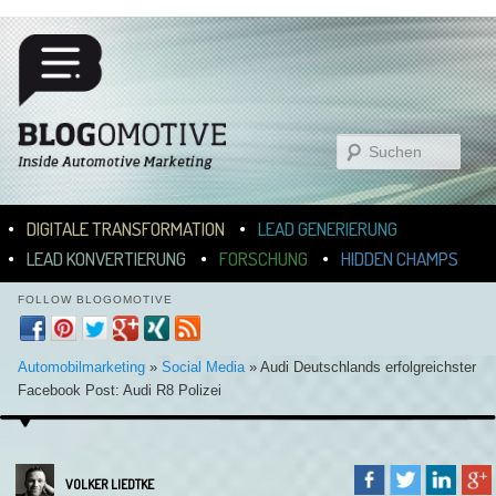
Suchen
Hauptmenü
ZUM INHALT WECHSELN
ZUM SEKUNDÄREN INHALT WECHSELN
DIGITALE TRANSFORMATION
LEAD GENERIERUNG
LEAD KONVERTIERUNG
FORSCHUNG
HIDDEN CHAMPS
FOLLOW BLOGOMOTIVE
Automobilmarketing
»
Social Media
»
Audi Deutschlands erfolgreichster
Facebook Post: Audi R8 Polizei
VOLKER LIEDTKE