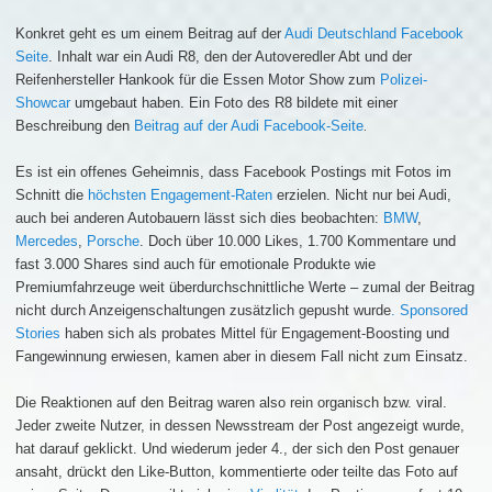
Konkret geht es um einem Beitrag auf der
Audi Deutschland Facebook
Seite
. Inhalt war ein Audi R8, den der Autoveredler Abt und der
Reifenhersteller Hankook für die Essen Motor Show zum
Polizei-
Showcar
umgebaut haben. Ein Foto des R8 bildete mit einer
Beschreibung den
Beitrag auf der Audi Facebook-Seite
.
Es ist ein offenes Geheimnis, dass Facebook Postings mit Fotos im
Schnitt die
höchsten Engagement-Raten
erzielen. Nicht nur bei Audi,
auch bei anderen Autobauern lässt sich dies beobachten:
BMW
,
Mercedes
,
Porsche
. Doch über 10.000 Likes, 1.700 Kommentare und
fast 3.000 Shares sind auch für emotionale Produkte wie
Premiumfahrzeuge weit überdurchschnittliche Werte – zumal der Beitrag
nicht durch Anzeigenschaltungen zusätzlich gepusht wurde
. Sponsored
Stories
haben sich als probates Mittel für Engagement-Boosting und
Fangewinnung erwiesen, kamen aber in diesem Fall nicht zum Einsatz.
Die Reaktionen auf den Beitrag waren also rein organisch bzw. viral.
Jeder zweite Nutzer, in dessen Newsstream der Post angezeigt wurde,
hat darauf geklickt. Und wiederum jeder 4., der sich den Post genauer
ansaht, drückt den Like-Button, kommentierte oder teilte das Foto auf