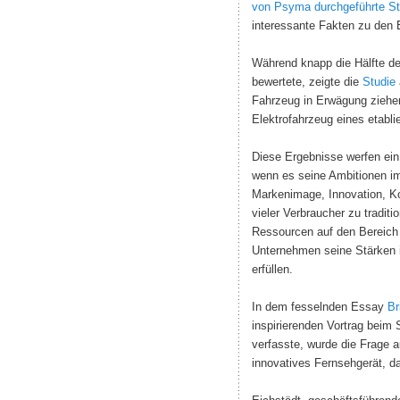
von Psyma durchgeführte Stu
interessante Fakten zu den 
Während knapp die Hälfte der
bewertete, zeigte die
Studie
Fahrzeug in Erwägung ziehen 
Elektrofahrzeug eines etablie
Diese Ergebnisse werfen ein
wenn es seine Ambitionen im 
Markenimage, Innovation, Kon
vieler Verbraucher zu tradit
Ressourcen auf den Bereich de
Unternehmen seine Stärken i
erfüllen.
In dem fesselnden Essay
Br
inspirierenden Vortrag beim
verfasste, wurde die Frage a
innovatives Fernsehgerät, da