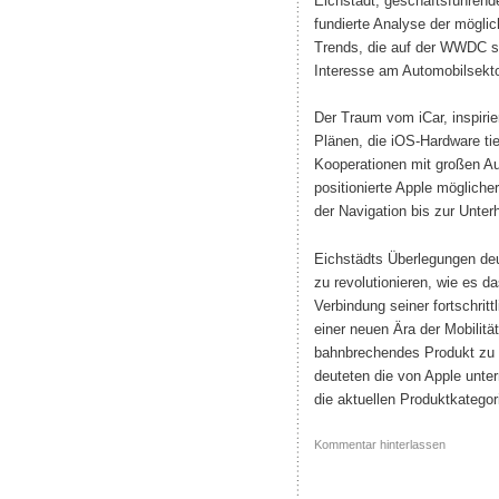
Eichstädt, geschäftsführende
fundierte Analyse der möglic
Trends, die auf der WWDC si
Interesse am Automobilsektor
Der Traum vom iCar, inspiri
Plänen, die iOS-Hardware tief
Kooperationen mit großen Au
positionierte Apple mögliche
der Navigation bis zur Unter
Eichstädts Überlegungen deu
zu revolutionieren, wie es d
Verbindung seiner fortschrit
einer neuen Ära der Mobilität
bahnbrechendes Produkt zu e
deuteten die von Apple unte
die aktuellen Produktkategor
Kommentar hinterlassen