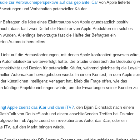
die zur Verbraucherperspektive auf das geplante iCar
von Apple lieferte
Erwartungen und Vorbehalten potenzieller Käufer.
 Befragten die Idee eines Elektroautos von Apple grundsätzlich positiv
auch, dass fast zwei Drittel der Besitzer von Apple-Produkten ein solches
würden. Allerdings bevorzugte fast die Hälfte der Befragten ein
rten Automobilherstellers.
 Licht auf die Herausforderungen, mit denen Apple konfrontiert gewesen wäre,
Automobilsektor weiterverfolgt hätte. Die Studie unterstrich die Bedeutung v
nektivität und Design für potenzielle Käufer, während gleichzeitig die Loyalit
ionellen Automarken hervorgehoben wurde. In einem Kontext, in dem Apple sei
r künstlichen Intelligenz verlagert hat, blieb die Frage offen, wie das
n künftige Projekte einbringen würde, um die Erwartungen seiner Kunden zu
ingt Apple zuerst das iCar und dann iTV?
, den Björn Eichstädt nach einem
 SlashTalk von DoubleSlash und einem anschließenden Treffen bei Daimler
ufgeworfen, ob Apple zuerst ein revolutionäres Auto, das iCar, oder ein
s iTV, auf den Markt bringen würde.