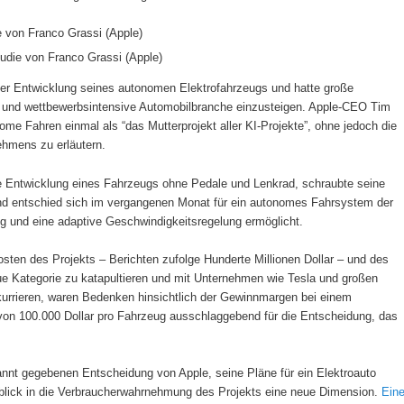
udie von Franco Grassi (Apple)
 der Entwicklung seines autonomen Elektrofahrzeugs und hatte große
e und wettbewerbsintensive Automobilbranche einzusteigen. Apple-CEO Tim
e Fahren einmal als “das Mutterprojekt aller KI-Projekte”, ohne jedoch die
hmens zu erläutern.
ie Entwicklung eines Fahrzeugs ohne Pedale und Lenkrad, schraubte seine
nd entschied sich im vergangenen Monat für ein autonomes Fahrsystem der
ng und eine adaptive Geschwindigkeitsregelung ermöglicht.
osten des Projekts – Berichten zufolge Hunderte Millionen Dollar – und des
eue Kategorie zu katapultieren und mit Unternehmen wie Tesla und großen
kurrieren, waren Bedenken hinsichtlich der Gewinnmargen bei einem
von 100.000 Dollar pro Fahrzeug ausschlaggebend für die Entscheidung, das
annt gegebenen Entscheidung von Apple, seine Pläne für ein Elektroauto
blick in die Verbraucherwahrnehmung des Projekts eine neue Dimension.
Ein