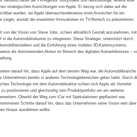
r Gesellschafter der PR-Agentur Storymaker und Neurobiologe, lieferte eine
hen strategischen Ausrichtungen von Apple. Er bezog sich dabei auf die
chtbar wurden, wo Apple überraschenderweise erste Anzeichen für ein
 zeigte, anstatt die erwarteten Innovationen im TV-Bereich zu präsentieren.
ert von der Vision von Steve Jobs, schien allmählich Gestalt anzunehmen, mit
 in die Automobilindustrie zu integrieren. Diese Strategie, unterstützt durch
tomobilherstellern und die Einführung eines mobilen 3D-Kartensystems,
rweise als dominierenden Akteur im Bereich des digitalen Autoerlebnisses – v
haltung.
teten darauf hin, dass Apple auf dem besten Weg war, die Automobilbranche
as Unternehmen bereits in anderen Technologiebereichen getan hatte. Durch d
tlichen Technologie mit dem Automobilsektor schien sich Apple als Vorreiter
 zu positionieren und gleichzeitig sein Produktportfolio um ein weiteres
rweitern. Obwohl der Weg zum iCar mit Spekulationen gepflastert war,
rnommenen Schritte darauf hin, dass das Unternehmen seine Vision weit über
ien hinaus ausdehnen wollte.