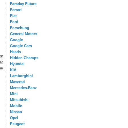
Faraday Future
Ferrari
Fiat
Ford
Forschung
General Motors
Google
Google Cars
Heads
on
Hidden Champs
ät
Hyundai
ne
KIA
Lamborghini
Maserati
Mercedes-Benz
Mini
Mitsubishi
Mobile
Nissan
Opel
Peugeot