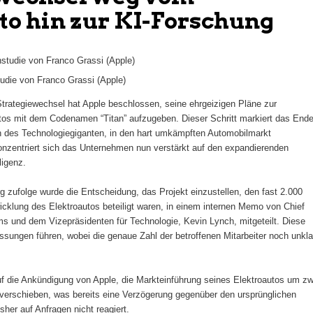
to hin zur KI-Forschung
udie von Franco Grassi (Apple)
rategiewechsel hat Apple beschlossen, seine ehrgeizigen Pläne zur
tos mit dem Codenamen “Titan” aufzugeben. Dieser Schritt markiert das End
 des Technologiegiganten, in den hart umkämpften Automobilmarkt
onzentriert sich das Unternehmen nun verstärkt auf den expandierenden
ligenz.
 zufolge wurde die Entscheidung, das Projekt einzustellen, den fast 2.000
wicklung des Elektroautos beteiligt waren, in einem internen Memo von Chief
ams und dem Vizepräsidenten für Technologie, Kevin Lynch, mitgeteilt. Diese
sungen führen, wobei die genaue Zahl der betroffenen Mitarbeiter noch unkla
auf die Ankündigung von Apple, die Markteinführung seines Elektroautos um zw
verschieben, was bereits eine Verzögerung gegenüber den ursprünglichen
isher auf Anfragen nicht reagiert.