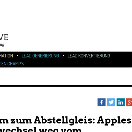
N
ALT WECHSELN
MATION
LEAD GENERIERUNG
LEAD KONVERTIERUNG
DEN CHAMPS
 zum Abstellgleis: Apples
wechsel weg vom