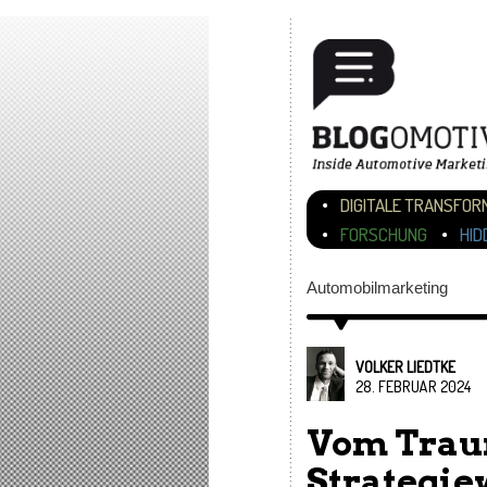
Hauptmenü
ZUM INHALT WECHSEL
ZUM SEKUNDÄREN INH
DIGITALE TRANSFOR
FORSCHUNG
HID
Automobilmarketing
VOLKER LIEDTKE
28. FEBRUAR 2024
Vom Traum
Strategie